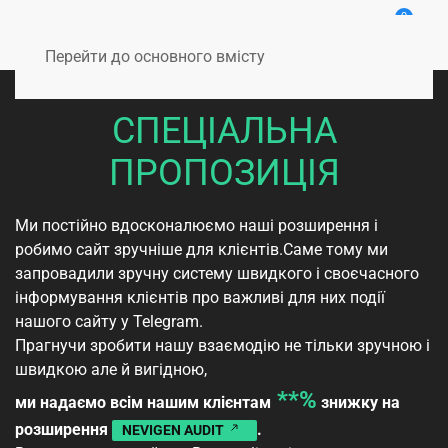
0
Перейти до основного вмісту
СПЕЦІАЛЬНА
ПРОПОЗИЦІЯ
Ми постійно вдосконалюємо наші розширення і
робимо сайт зручніше для клієнтів.Саме тому ми
запровадили зручну систему швидкого і своєчасного
інформування клієнтів про важливі для них події
нашого сайту у Telegram.
Прагнучи зробити нашу взаємодію не тільки зручною і
швидкою але й вигідною,
**%
ми надаємо всім нашим клієнтам
знижку на
розширення
.
NEVIGEN AUDIT