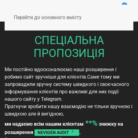
0
Перейти до основного вмісту
СПЕЦІАЛЬНА
ПРОПОЗИЦІЯ
Ми постійно вдосконалюємо наші розширення і
робимо сайт зручніше для клієнтів.Саме тому ми
запровадили зручну систему швидкого і своєчасного
інформування клієнтів про важливі для них події
нашого сайту у Telegram.
Прагнучи зробити нашу взаємодію не тільки зручною і
швидкою але й вигідною,
**%
ми надаємо всім нашим клієнтам
знижку на
розширення
.
NEVIGEN AUDIT