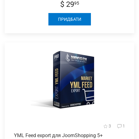
$ 29
95
ПРИДБАТИ
3
1
YML Feed
export для JoomShopping 5+