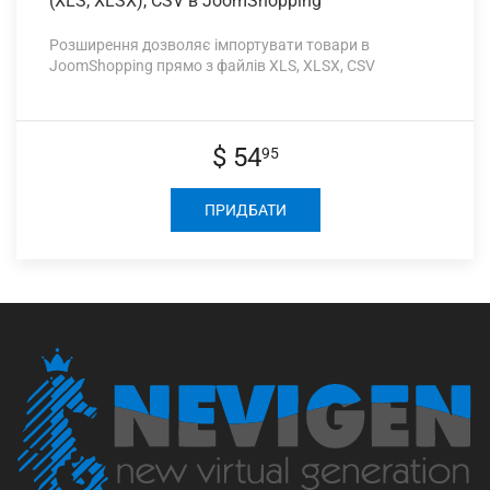
(XLS, XLSX), CSV в JoomShopping
Розширення дозволяє імпортувати товари в
JoomShopping прямо з файлів XLS, XLSX, CSV
$ 54
95
ПРИДБАТИ