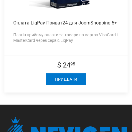
Оплата LiqPay
Приват24 для JoomShopping 5+
Плагін прийому оплати за товари по картах VisaCard і
MasterCard через сервіс LiqPay
$ 24
95
ПРИДБАТИ