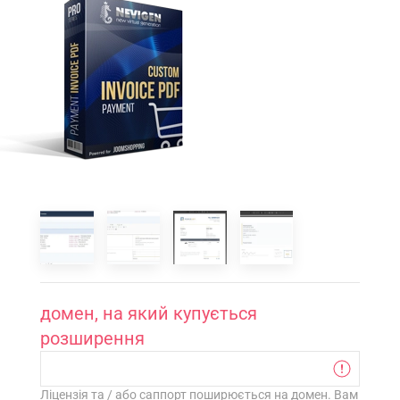
домен, на який купується
розширення
Ліцензія та / або саппорт поширюється на домен. Вам