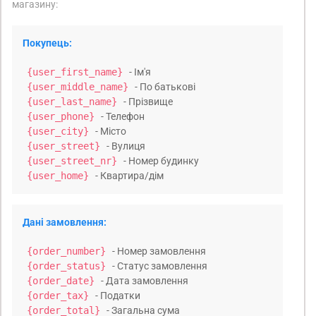
магазину:
Покупець:
{user_first_name}
- Ім'я
{user_middle_name}
- По батькові
{user_last_name}
- Прізвище
{user_phone}
- Телефон
{user_city}
- Місто
{user_street}
- Вулиця
{user_street_nr}
- Номер будинку
{user_home}
- Квартира/дім
Дані замовлення:
{order_number}
- Номер замовлення
{order_status}
- Статус замовлення
{order_date}
- Дата замовлення
{order_tax}
- Податки
{order_total}
- Загальна сума