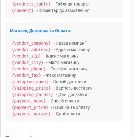
{products_table}
- Таблиця товарів
{comment}
- Коментар до замовлення
Магазин, Доставка та Оплата:
{vendor_company}
- Назва компанії
{vendor_address}
- Адреса магазину
{vendor_zip}
- Індекс магазину
{vendor_city}
- Місто магазину
{vendor_phone}
- Телефон магазину
{vendor_fax}
- Факс магазину
{shipping_name}
- Спосіб доставки
{shipping_price}
- Вартість доставки
{shipping_params}
- Дані доставки
{payment_name}
- Спосіб оплати
{payment_price}
- Націнка за оплату
{payment_params}
- Дані оплати