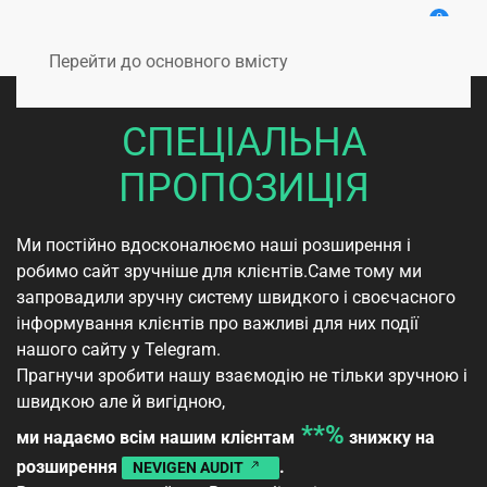
0
Перейти до основного вмісту
СПЕЦІАЛЬНА
ПРОПОЗИЦІЯ
Ми постійно вдосконалюємо наші розширення і
робимо сайт зручніше для клієнтів.Саме тому ми
запровадили зручну систему швидкого і своєчасного
інформування клієнтів про важливі для них події
нашого сайту у Telegram.
Прагнучи зробити нашу взаємодію не тільки зручною і
швидкою але й вигідною,
**%
ми надаємо всім нашим клієнтам
знижку на
розширення
.
NEVIGEN AUDIT