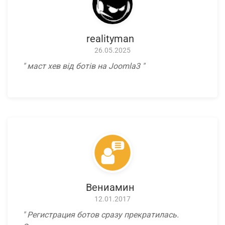
realityman
26.05.2025
маст хев від ботів на Joomla3
Вениамин
12.01.2017
Регистрация ботов сразу прекратилась.